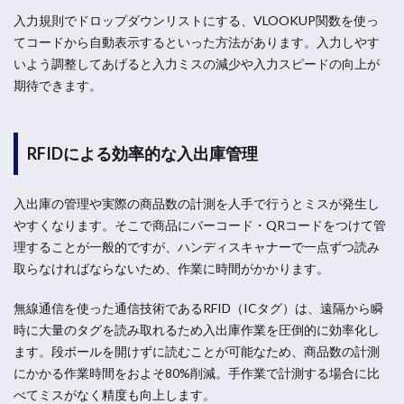
入力規則でドロップダウンリストにする、VLOOKUP関数を使っ
てコードから自動表示するといった方法があります。入力しやす
いよう調整してあげると入力ミスの減少や入力スピードの向上が
期待できます。
RFIDによる効率的な入出庫管理
入出庫の管理や実際の商品数の計測を人手で行うとミスが発生し
やすくなります。そこで商品にバーコード・QRコードをつけて管
理することが一般的ですが、ハンディスキャナーで一点ずつ読み
取らなければならないため、作業に時間がかかります。
無線通信を使った通信技術であるRFID（ICタグ）は、遠隔から瞬
時に大量のタグを読み取れるため入出庫作業を圧倒的に効率化し
ます。段ボールを開けずに読むことが可能なため、商品数の計測
にかかる作業時間をおよそ80%削減。手作業で計測する場合に比
べてミスがなく精度も向上します。