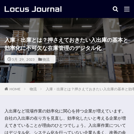
キーワード
入庫・出庫とは？押さえておきたい入出庫の基本と
効率化に不可欠な在庫管理のデジタル化
5月 29, 2023
物流
物流
入庫・出庫とは？押さえておきたい入出庫の基本と効
HOME
入出庫など現場作業の効率化に関心を持つ企業が増えています。
自社の入出庫の在り方を見直し、効率化したいと考える企業が増
えてきていることが理由のひとつでしょう。入出庫作業について
はデジタル化、システム化を行っていない企業も多く、改善の余