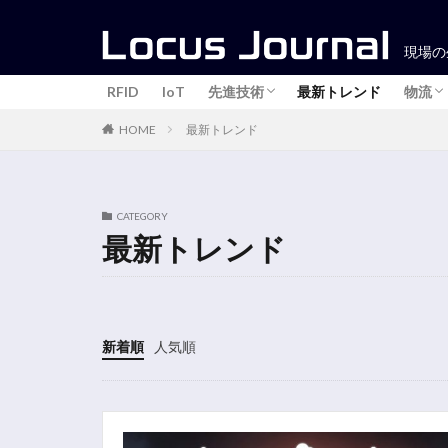
現場の
RFID
IoT
先進技術
最新トレンド
物流
最新トレンド
HOME
3Dプリンター
在庫
ピッ
棚卸
CATEGORY
最新トレンド
新着順
人気順