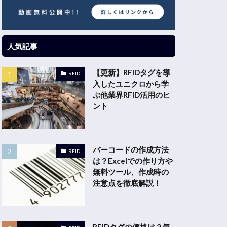
人気記事
【更新】RFIDタグを導
RFID
入したユニクロから学
ぶ他業界RFID活用のヒ
ント
バーコードの作成方法
RFID
は？Excelでの作り方や
無料ツール、作成時の
注意点を徹底解説！
RFIDタグの価格は？気