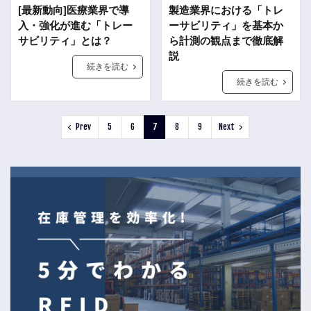
[最新動向]医療業界で導
製造業界における「トレ
入・強化が進む「トレー
ーサビリティ」を基本か
サビリティ」とは？
ら計測の観点まで徹底解
説
続きを読む
続きを読む
Prev
5
6
7
8
9
Next