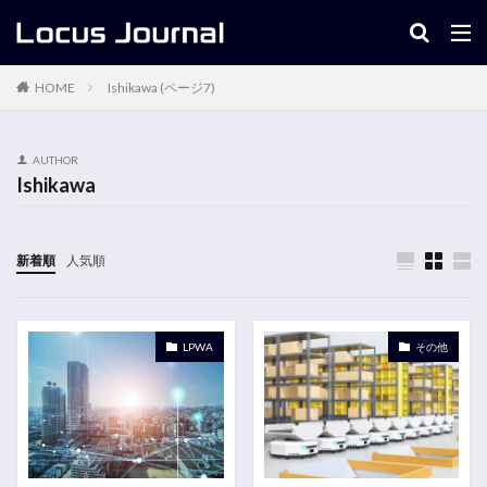
キーワード
Ishikawa (ページ7)
HOME
AUTHOR
Ishikawa
新着順
人気順
LPWA
その他