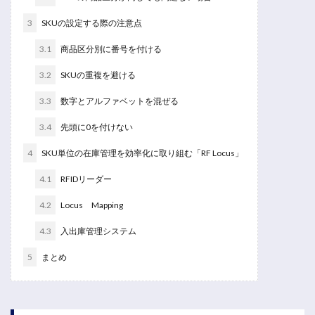
3
SKUの設定する際の注意点
3.1
商品区分別に番号を付ける
3.2
SKUの重複を避ける
3.3
数字とアルファベットを混ぜる
3.4
先頭に0を付けない
4
SKU単位の在庫管理を効率化に取り組む「RF Locus」
4.1
RFIDリーダー
4.2
Locus Mapping
4.3
入出庫管理システム
5
まとめ