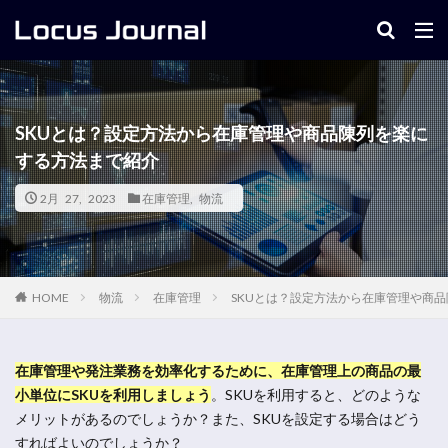
キーワード
SKUとは？設定方法から在庫管理や商品陳列を楽に
する方法まで紹介
2月 27, 2023
在庫管理
,
物流
物流
在庫管理
SKUとは？設定方法から在庫管理や商
HOME
在庫管理や発注業務を効率化するために、在庫管理上の商品の最
小単位にSKUを利用しましょう
。
SKUを利用すると、どのような
メリットがあるのでしょうか？また、SKUを設定する場合はどう
すればよいのでしょうか？