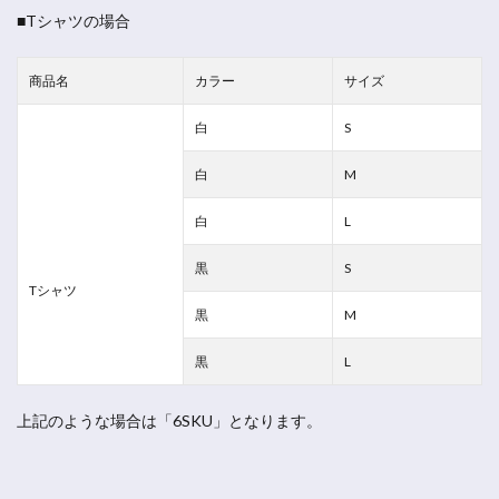
■Tシャツの場合
商品名
カラー
サイズ
白
S
白
M
白
L
黒
S
Tシャツ
黒
M
黒
L
上記のような場合は「6SKU」となります。