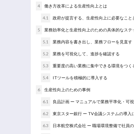
4
働き方改革による生産性向上とは
4.1
政府が提言する、生産性向上に必要なこと
5
業務効率化と生産性向上のための具体的なステ
5.1
業務内容を書き出し、業務フローを見直す
5.2
業務を可視化して、進捗を確認する
5.3
重要度の高い業務に集中できる環境をつく
5.4
ITツールを積極的に導入する
6
生産性向上のための事例
6.1
良品計画 ー マニュアルで業務平準化・可
6.2
東京スター銀行 ー TV会議システムの導入
6.3
日本航空株式会社 ー 職場環境整備で社員