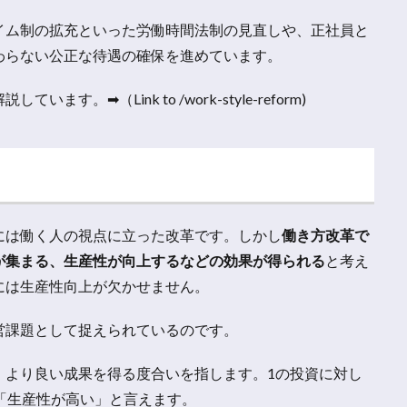
イム制の拡充といった労働時間法制の見直しや、正社員と
わらない公正な待遇の確保を進めています。
➡︎（Link to /work-style-reform)
には働く人の視点に立った改革です。しかし
働き方改革で
が集まる、生産性が向上するなどの効果が得られる
と考え
には生産性向上が欠かせません。
営課題として捉えられているのです。
、より良い成果を得る度合いを指します。1の投資に対し
「生産性が高い」と言えます。