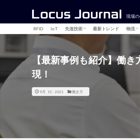
現場の
RFID
IoT
先進技術
最新トレンド
物流
3Dプリンター
在庫
ピッ
棚卸
【最新事例も紹介】働き
現！
9月 15, 2021
働き方