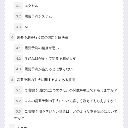
3.1
エクセル
3.2
需要予測システム
3.3
AI
4
需要予測を行う際の課題と解決策
4.1
需要予測の精度が悪い
4.2
生産品目が多くて需要予測が大変
4.3
需要予測が当たるとは限らない
5
需要予測の手法に関するよくある質問
5.1
Q.需要予測に役立つエクセルの関数を教えてもらえますか？
5.2
Q.AIの需要予測の手法について詳しく教えてもらえますか？
5.3
Q.需要予測を学びたい場合は、どのような本を読めばよいで
すか？
6
まとめ