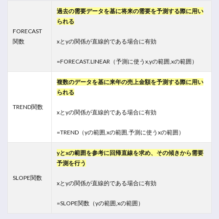
過去の需要データを基に将来の需要を予測する際に用い
られる
FORECAST
関数
xとyの関係が直線的である場合に有効
=FORECAST.LINEAR（予測に使うx,yの範囲,xの範囲）
複数のデータを基に来年の売上金額を予測する際に用い
られる
TREND関数
xとyの関係が直線的である場合に有効
=TREND（yの範囲,xの範囲,予測に使うxの範囲）
yとxの範囲を参考に回帰直線を求め、その傾きから需要
予測を行う
SLOPE関数
xとyの関係が直線的である場合に有効
=SLOPE関数（yの範囲,xの範囲）