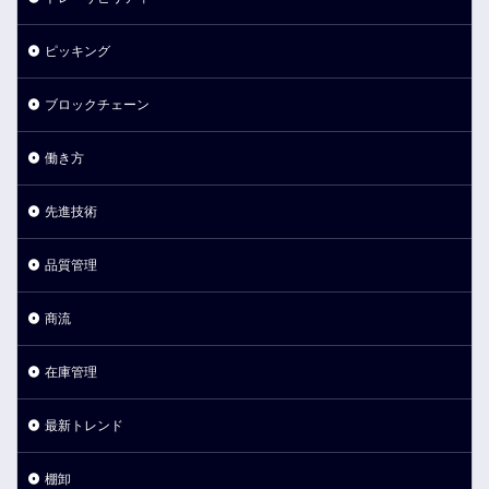
ピッキング
ブロックチェーン
働き方
先進技術
品質管理
商流
在庫管理
最新トレンド
棚卸