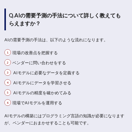
Q.AIの需要予測の手法について詳しく教えても
らえますか？
AIの需要予測の手法は、以下のような流れになります。
現場の改善点を把握する
ベンダーに問い合わせをする
AIモデルに必要なデータを定義する
AIモデルにデータを学習させる
AIモデルの精度を確かめてみる
現場でAIモデルを運用する
AIモデルの構築にはプログラミング言語の知識が必要になります
が、ベンダーにおまかせすることも可能です。