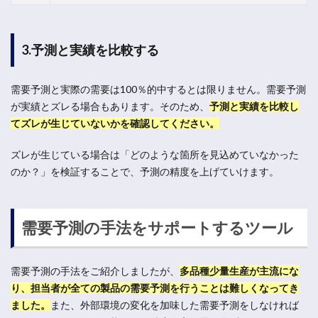
3.予測と実績を比較する
需要予測と実際の需要は100％的中するとは限りません。需要予測
が実績とズレる場合もあります。そのため、
予測と実績を比較し
てズレが生じていないかを確認してください。
ズレが生じている場合は「どのような箇所を見込めていなかった
のか？」を検証することで、予測の精度を上げていけます。
需要予測の手法をサポートするツール
需要予測の手法をご紹介しましたが、
多品種少量生産が主流にな
り、担当者が全ての製品の需要予測を行うことは難しくなってき
ました。
また、外部環境の変化を加味した需要予測をしなければ