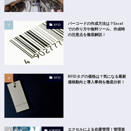
バーコードの作成方法は？Excel
RFID
での作り方や無料ツール、作成時
の注意点を徹底解説！
RFIDタグの価格は？気になる最新
RFID
価格動向と導入事例を徹底分析！
エクセルによる在庫管理！管理表
在庫管理