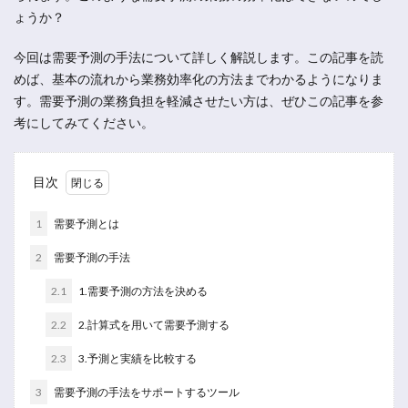
ょうか？
今回は需要予測の手法について詳しく解説します。この記事を読
めば、基本の流れから業務効率化の方法までわかるようになりま
す。需要予測の業務負担を軽減させたい方は、ぜひこの記事を参
考にしてみてください。
目次
1
需要予測とは
2
需要予測の手法
2.1
1.需要予測の方法を決める
2.2
2.計算式を用いて需要予測する
2.3
3.予測と実績を比較する
3
需要予測の手法をサポートするツール