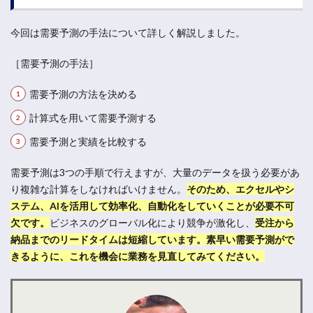
今回は需要予測の手法について詳しく解説しました。
［需要予測の手法］
需要予測の方法を決める
計算式を用いて需要予測する
需要予測と実績を比較する
需要予測は3つの手順で行えますが、大量のデータを扱う必要があ
り複雑な計算をしなければいけません。
そのため、エクセルやシ
ステム、AIを活用して効率化、自動化をしていくことが必要不可
欠です。
ビジネスのグローバル化により競争が激化し、
受注から
納品までのリードタイムは短縮しています。素早い需要予測がで
きるように、これを機会に業務を見直してみてください。