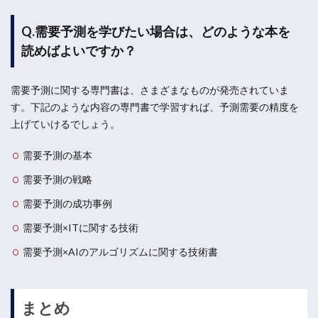
Q.需要予測を学びたい場合は、どのような本を
読めばよいですか？
需要予測に関する専門書は、さまざまなものが発売されていま
す。下記のような内容の専門書で学習すれば、予測需要の精度を
上げていけるでしょう。
需要予測の基本
需要予測の戦略
需要予測の成功事例
需要予測×ITに関する技術
需要予測×AIのアルゴリズムに関する技術書
まとめ