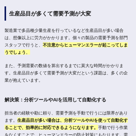
生産品目が多くて需要予測が大変
製造業で多品種少量生産を行っているなど生産品目が多い場合
は、想像以上に労力がかかります。個々の製品の需要予測を部門
スタッフで行うと、
不注意からヒューマンエラーが起こってしま
うでしょう
。
また、予測需要の数値を算出するまでに莫大な時間がかかりま
す。生産品目が多くて需要予測が大変だという課題は、多くの企
業が抱えています。
解決策：分析ツールやAIを活用して自動化する
担当者の経験や勘に頼り、需要予測を手動で行うには限界があり
ます。
生産品目が多い場合は、分析ツールやAIを使って自動化す
ることで、効率的に対応できるようになります。
手動で行う作業
をなくすことで、ヒューマンエラーの防止対策にもなります。需