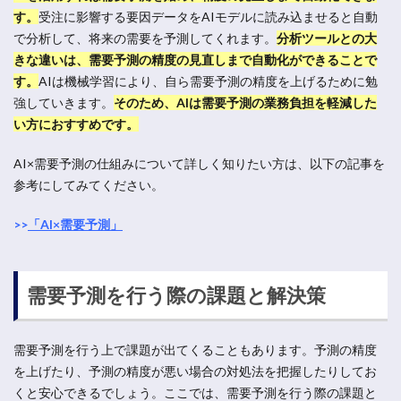
す。
受注に影響する要因データをAIモデルに読み込ませると自動
で分析して、将来の需要を予測してくれます。
分析ツールとの大
きな違いは、需要予測の精度の見直しまで自動化ができることで
す。
AIは機械学習により、自ら需要予測の精度を上げるために勉
強していきます。
そのため、AIは需要予測の業務負担を軽減した
い方におすすめです。
AI×需要予測の仕組みについて詳しく知りたい方は、以下の記事を
参考にしてみてください。
>>
「AI×需要予測」
需要予測を行う際の課題と解決策
需要予測を行う上で課題が出てくることもあります。予測の精度
を上げたり、予測の精度が悪い場合の対処法を把握したりしてお
くと安心できるでしょう。ここでは、需要予測を行う際の課題と