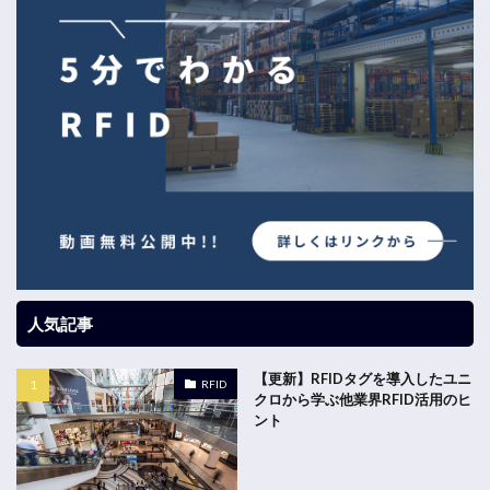
人気記事
【更新】RFIDタグを導入したユニ
RFID
クロから学ぶ他業界RFID活用のヒ
ント