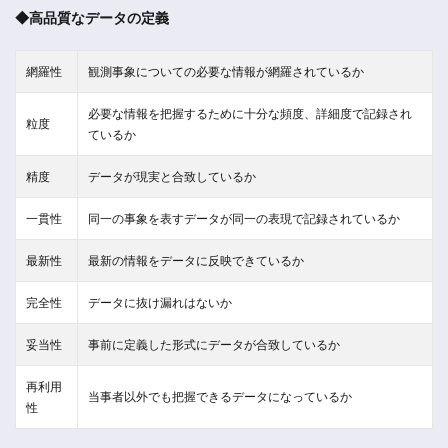
◆高品質なデータの定義
網羅性
観測事象についての必要な情報が網羅されているか
必要な情報を把握するために十分な頻度、詳細度で記録され
粒度
ているか
精度
データが現実と合致しているか
一貫性
同一の事象を表すデータが同一の表現で記録されているか
最新性
最新の情報をデータに反映できているか
完全性
データに抜け漏れはないか
妥当性
事前に定義した形式にデータが合致しているか
再利用
当事者以外でも把握できるデータになっているか
性