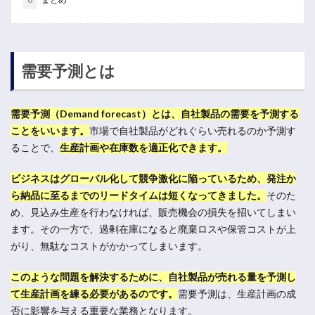
需要予測とは
需要予測（Demand forecast）とは、自社製品の需要を予測する
ことをいいます。
市場で自社製品がどれぐらい売れるのか予測す
ることで、
生産計画や在庫数を適正化できます。
ビジネスはグローバル化して競争激化に陥っているため、発注か
ら納品に至るまでのリードタイムは短くなってきました。
そのた
め、見込み生産を行わなければ、販売機会の損失を招いてしまい
ます。その一方で、過剰在庫になると廃棄ロスや保管コストが上
がり、無駄なコストがかかってしまいます。
このような問題を解決するために、自社製品が売れる量を予測し
て生産計画を練る必要があるのです。
需要予測は、生産計画の成
否に影響を与える重要な業務となります。