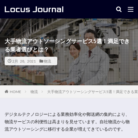
キーワード
大手物流アウトソーシングサービス5選！満足でき
る業者選びとは？
2月 28, 2021
物流
物流
大手物流アウトソーシングサービス5選！満足できる
HOME
デジタルテクノロジーによる業務効率化や郵送網の集約により、
物流サービスの利便性は高まりを見せています。自社物流から物
流アウトソーシングに移行する企業が増えてきているのです。