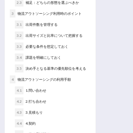
2.3
補足：どちらの形態を選ぶべきか
3
物流アウトソーシング利用時のポイント
3.1
出荷件数を管理する
3.2
出荷サイズと比率について把握する
3.3
必要な条件を想定しておく
3.4
課題を明確にしておく
3.5
決め手となる基準の優先順位を考える
4
物流アウトソーシングの利用手順
4.1
1.問い合わせ
4.2
2.打ち合わせ
4.3
3.見積もり
4.4
4.契約