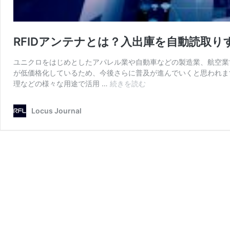
RFIDアンテナとは？入出庫を自動読取り
ユニクロをはじめとしたアパレル業や自動車などの製造業、航空業でR
が低価格化しているため、今後さらに普及が進んでいくと思われます
RFID
理などの様々な用途で活用 …
続きを読む
ア
ン
Locus Journal
テ
ナ
と
は？
入
出
庫
を
自
動
読